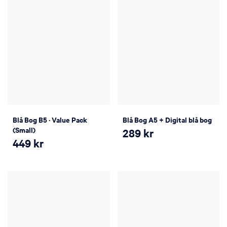
Blå Bog B5 · Value Pack
Blå Bog A5 + Digital blå bog
(Small)
289
kr
449
kr