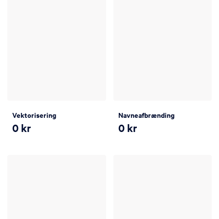
Vektorisering
Navneafbrænding
0
kr
0
kr