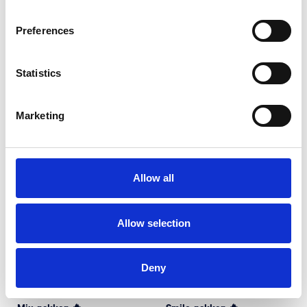
FAVORIT 🔥
FAVORIT 🔥
Preferences
Standard-pakken 🔥
Premium-pakken 🔥
499
kr
549 kr
599
kr
649 kr
Statistics
Marketing
Allow all
Allow selection
Deny
FAVORIT 🔥
FAVORIT 🔥