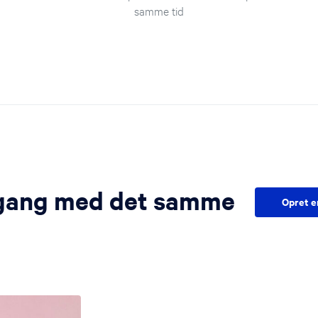
samme tid
 gang med det samme
Opret e