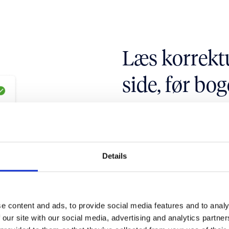
Læs korrekt
side, før bog
Hos Smilo læser elever
side, før bogen bliver t
ansvarlige har startet 
Details
eleverne et link på SM
deres side. Så snart si
produktionen med den s
e content and ads, to provide social media features and to analy
for indholdet på deres 
 our site with our social media, advertising and analytics partn