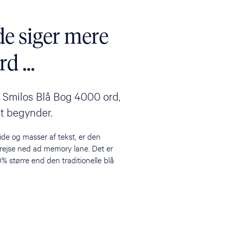
ede siger mere
d ...
e i Smilos Blå Bog 4000 ord,
t begynder.
side og masser af tekst, er den
 rejse ned ad memory lane. Det er
0% større end den traditionelle blå