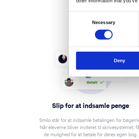
other information that you’ve
Consent
Necessary
Selection
Deny
Slip for at indsamle penge
Smilo står for at indsamle betalingen for bøgern
Når eleverne bliver inviteret til skrivesystemet, f
de mulighed for at betale for deres egen bog.