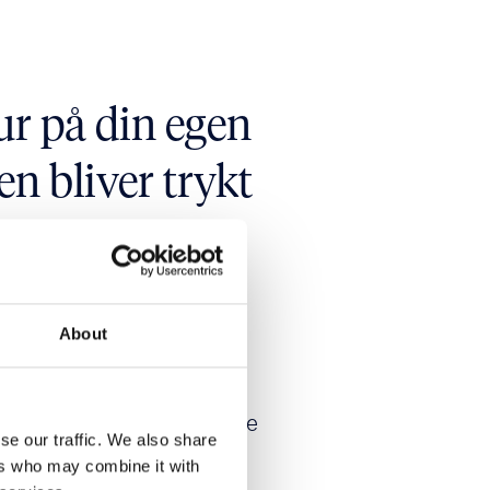
ur på din egen
en bliver trykt
 korrektur på deres egen
rykt. Så snart den
korrekturprocessen, får
About
S, hvor de kan godkende
derne er godkendt, starter
ikkerhed, at alle er glade
se our traffic. We also share
side.
ers who may combine it with