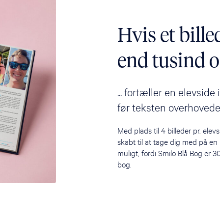
Hvis et bill
end tusind or
... fortæller en elevsid
før teksten overhovede
Med plads til 4 billeder pr. elev
skabt til at tage dig med på en
muligt, fordi Smilo Blå Bog er 3
bog.