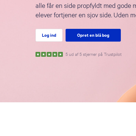
alle får en side propfyldt med gode 
elever fortjener en sjov side. Uden 
Log ind
Opret en blå bog
5 ud af 5 stjerner på Trustpilot