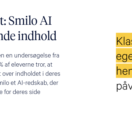
t: Smilo AI
nde indhold
en en undersøgelse fra
 af eleverne tror, at
 over indholdet i deres
milo et AI-redskab, der
e for deres side