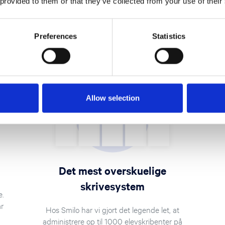
 provided to them or that they’ve collected from your use of their
Preferences
Statistics
Allow selection
Det mest overskuelige
skrivesystem
e.
år
Hos Smilo har vi gjort det legende let, at
administrere op til 1000 elevskribenter på