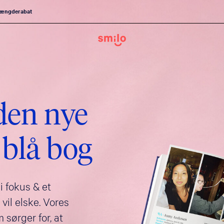
ængderabat
 den nye
 blå bog
i fokus & et
il elske. Vores
 sørger for, at