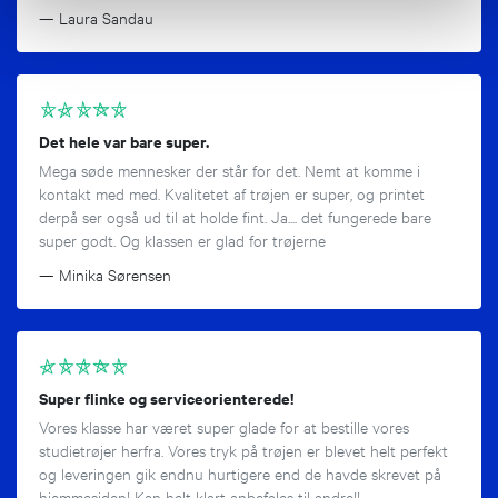
— Laura Sandau
ce
Det hele var bare super.
Mega søde mennesker der står for det. Nemt at komme i
kontakt med med. Kvalitetet af trøjen er super, og printet
derpå ser også ud til at holde fint. Ja.... det fungerede bare
ion
super godt. Og klassen er glad for trøjerne
e
— Minika Sørensen
Super flinke og serviceorienterede!
Vores klasse har været super glade for at bestille vores
studietrøjer herfra. Vores tryk på trøjen er blevet helt perfekt
og leveringen gik endnu hurtigere end de havde skrevet på
hjemmesiden! Kan helt klart anbefales til andre!!