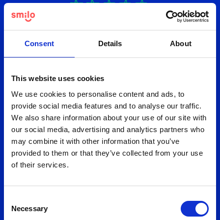
Tak til vores
fantastiske kunder
Consent
Details
About
Læs anmeldelserne på Trustpilot
This website uses cookies
We use cookies to personalise content and ads, to
provide social media features and to analyse our traffic.
We also share information about your use of our site with
our social media, advertising and analytics partners who
Vanvittigt hurtigt og nemt!
may combine it with other information that you’ve
Var utroligt overrasket over hvor hurtigt og nemt
provided to them or that they’ve collected from your use
det var! Fra at have bestilt og betalt fredag var
of their services.
trøjerne der den efterfølgende torsdag og så i
utrolig lækker kvalitet til ikke særligt mange
penge! Ét stk tilfreds klasse klar til studietur! :)
Consent
Necessary
Selection