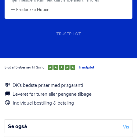
— Frederikke Houen
TRUSTPILOT
5 ud af
5 stjerner
til Smilo
Trustpilot
💸 DK’s bedste priser med prisgaranti
🚚 Leveret før turen eller pengene tilbage
😘 Individuel bestilling & betaling
Se også