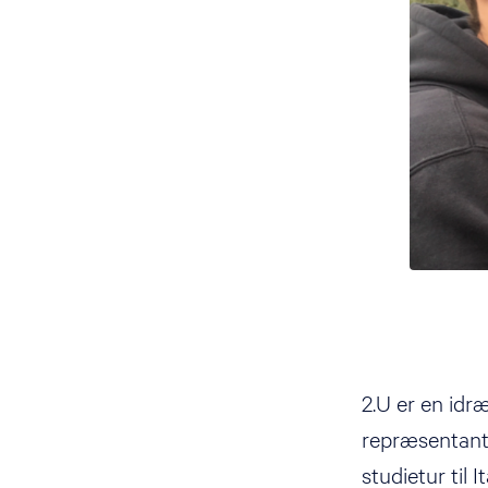
2.U er en idr
repræsentanter
studietur til 