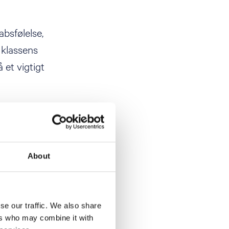
bsfølelse,
 klassens
 et vigtigt
ner: Sørg for
 klassen til at
til både et
About
se our traffic. We also share
ers who may combine it with