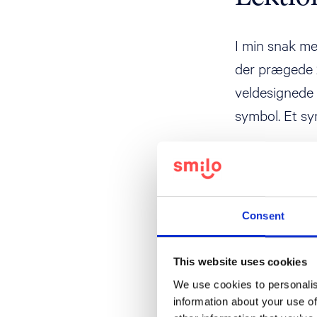
I min snak me
der prægede 2
veldesignede s
symbol. Et sy
Derfor er denn
at alle i klas
fremstå som e
Consent
symbol udadti
This website uses cookies
We use cookies to personalis
information about your use of