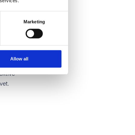
 services.
Se eksempler på tryk
Marketing
nterne afholdt
Allow all
rslagene
ektive
vet.