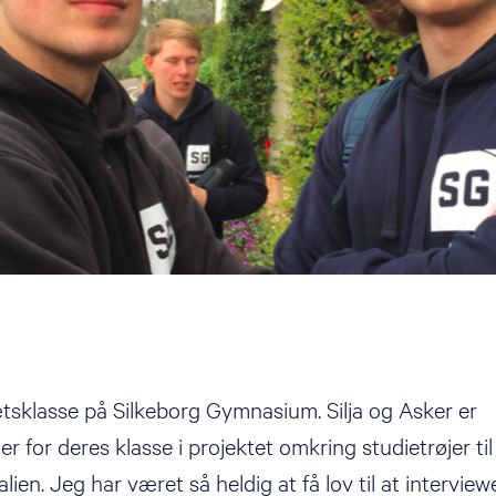
ætsklasse på Silkeborg Gymnasium. Silja og Asker er
 for deres klasse i projektet omkring studietrøjer til
Italien. Jeg har været så heldig at få lov til at intervie