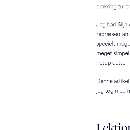
omkring turen
Jeg bad Silja
repræsentanter
specielt mege
meget simpel 
netop dette 
Denne artikel 
jeg tog med m
Lektio