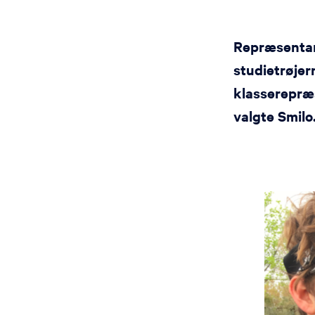
Repræsentant
studietrøjer
klasserepræ
valgte Smilo