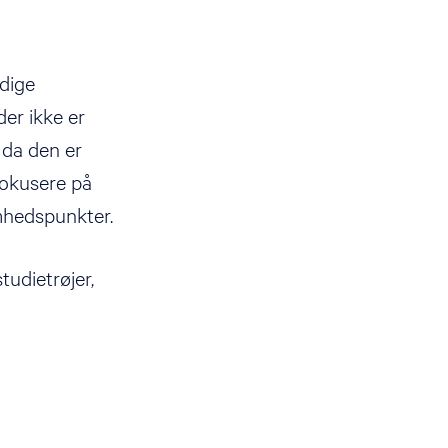
idige
der ikke er
 da den er
 fokusere på
hedspunkter.
tudietrøjer,