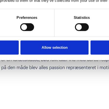
 provided to them or that they’ve collected from your use of their
t af flotte og unikke motiver
Preferences
Statistics
fællesskab at arbejde sig frem til motivet. Repræsenta
Allow selection
rainstorm på klassen, hvor stemningen var god og fo
er en idrætsklasse, bød folk især ind med deres resp
 på den måde blev alles passion repræsenteret i moti