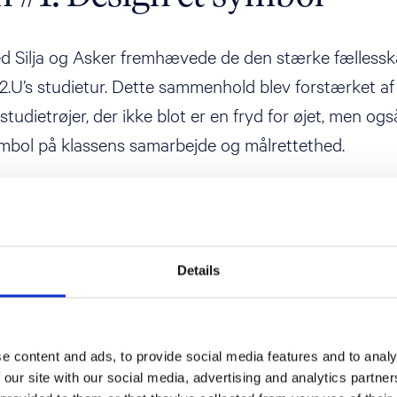
d Silja og Asker fremhævede de den stærke fællesska
.U’s studietur. Dette sammenhold blev forstærket af
tudietrøjer, der ikke blot er en fryd for øjet, men også
mbol på klassens samarbejde og målrettethed.
e pointe særligt vigtig at have for øje, når man desig
sen kan se sig selv i trøjen. Et stærkt motiv formår at få
n enhed, der står sammen. På den måde bliver trøjen 
Details
l, men også til et godt minde for fremtiden.
e content and ads, to provide social media features and to analy
 our site with our social media, advertising and analytics partn